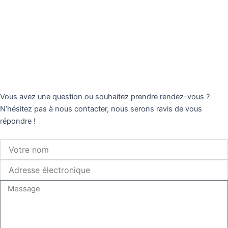
Vous avez une question ou souhaitez prendre rendez-vous ?
N’hésitez pas à nous contacter, nous serons ravis de vous
répondre !
V
o
t
A
r
d
e
r
M
n
e
e
o
s
s
m
s
s
e
a