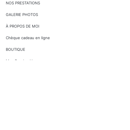
NOS PRESTATIONS
GALERIE PHOTOS
À PROPOS DE MOI
Chèque cadeau en ligne
BOUTIQUE
Mes Rendez-Vous
CONTACTEZ-NOUS
Prendre rendez-vous
F
I
G
a
n
o
c
s
o
+41 789 494 039
e
t
g
b
a
l
o
g
e