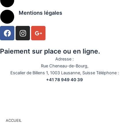
Mentions légales
F
I
G
a
n
o
c
s
o
e
t
g
Paiement sur place ou en ligne.
b
a
l
Adresse :
o
g
e
Rue Cheneau-de-Bourg,
o
r
-
Escalier de Billens 1, 1003 Lausanne, Suisse Téléphone :
k
a
p
+41 78 949 40 39
m
l
u
s
-
g
ACCUEIL