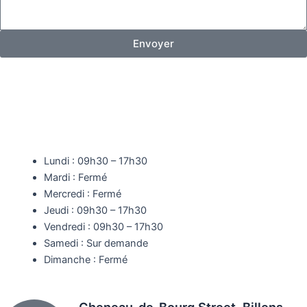
é
g
l
e
e
Envoyer
c
t
r
o
n
i
q
u
e
Lundi : 09h30 – 17h30
Mardi : Fermé
Mercredi : Fermé
Jeudi : 09h30 – 17h30
Vendredi : 09h30 – 17h30
Samedi : Sur demande
Dimanche : Fermé
Cheneau-de-Bourg Street, Billens