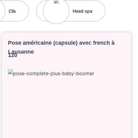
Cils
Head spa
Pose américaine (capsule) avec french à
Lausanne
120