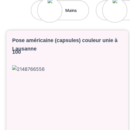
Mains
Pose américaine (capsules) couleur unie à
Lausanne
100