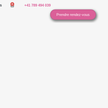
0
s
+41 789 494 039
Cart
Prendre rendez-vous