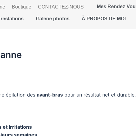
Mes Rendez-Vou
gne
Boutique
CONTACTEZ-NOUS
restations
Galerie photos
À PROPOS DE MOI
sanne
e épilation des
avant-bras
pour un résultat net et durable.
et irritations
usieurs semaines