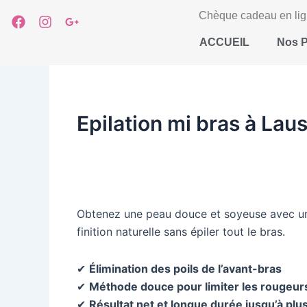
Aller
Chèque cadeau en li
F
I
G
au
a
n
o
ACCUEIL
Nos P
contenu
c
s
o
e
t
g
b
a
l
o
g
e
o
r
-
k
a
p
Epilation mi bras à Lau
m
l
u
s
-
g
Obtenez une peau douce et soyeuse avec un
finition naturelle sans épiler tout le bras.
✔
Élimination des poils de l’avant-bras
✔
Méthode douce pour limiter les rougeurs 
✔
Résultat net et longue durée jusqu’à pl