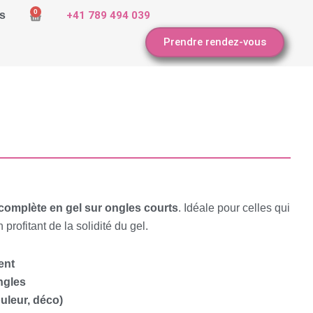
0
s
+41 789 494 039
Cart
Prendre rendez-vous
complète en gel sur ongles courts
. Idéale pour celles qui
rofitant de la solidité du gel.
ent
ngles
uleur, déco)