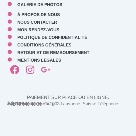
GALERIE DE PHOTOS
À PROPOS DE NOUS
NOUS CONTACTER
MON RENDEZ-VOUS
POLITIQUE DE CONFIDENTIALITÉ
CONDITIONS GÉNÉRALES
RETOUR ET DE REMBOURSEMENT
MENTIONS LÉGALES
F
I
G
a
n
o
c
s
o
e
t
g
PAIEMENT SUR PLACE OU EN LIGNE.
b
a
l
Adresse :
Rue Cheneau-de-Bourg,
Escalier de Billens 1, 1003 Lausanne, Suisse Téléphone :
+41 78 949 40 39
o
g
e
o
r
-
k
a
p