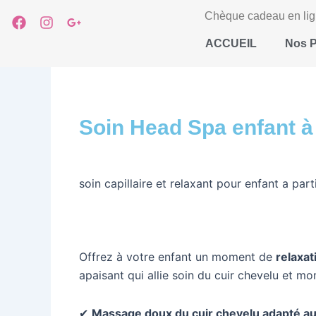
Aller
Chèque cadeau en li
F
I
G
au
a
n
o
ACCUEIL
Nos P
contenu
c
s
o
e
t
g
b
a
l
o
g
e
o
r
-
k
a
p
Soin Head Spa enfant 
m
l
u
s
-
soin capillaire et relaxant pour enfant a par
g
Offrez à votre enfant un moment de
relaxat
apaisant qui allie soin du cuir chevelu et m
✔
Massage doux du cuir chevelu adapté au