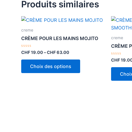
Produits similaires
Ce
produit
creme
a
creme
CRÈME POUR LES MAINS MOJITO
plusieurs
CRÈME P
variations.
Note
CHF
19.00
–
CHF
63.00
0
Les
sur
Note
CHF
19.0
5
0
options
Choix des options
sur
5
peuvent
Choi
être
choisies
sur
la
page
du
produit