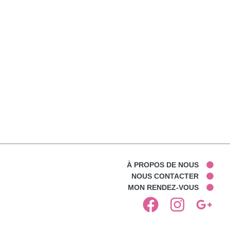
À PROPOS DE NOUS
NOUS CONTACTER
MON RENDEZ-VOUS
F
I
G
a
n
o