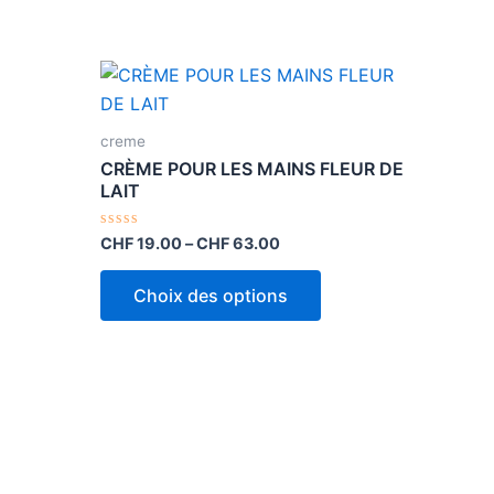
e
Ce
roduit
produit
a
creme
usieurs
plusieurs
CRÈME POUR LES MAINS FLEUR DE
riations.
variations.
LAIT
es
Les
Note
CHF
19.00
–
CHF
63.00
ptions
options
0
sur
euvent
peuvent
5
Choix des options
re
être
hoisies
choisies
ur
sur
la
age
page
u
du
roduit
produit