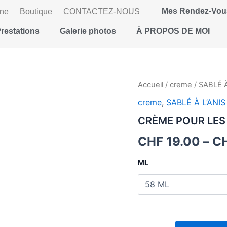
Mes Rendez-Vou
gne
Boutique
CONTACTEZ-NOUS
restations
Galerie photos
À PROPOS DE MOI
quantité
Accueil
/
creme
/
SABLÉ À
de
creme
,
SABLÉ À L’ANIS
CRÈME
POUR
CRÈME POUR LES 
LES
MAINS
CHF
19.00
–
C
SABLÉ
À
ML
L’ANIS