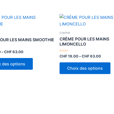
Ce
C
produit
p
a
a
creme
plusieurs
pl
CRÈME POUR LES MAINS
OUR LES MAINS SMOOTHIE
variations.
va
LIMONCELLO
Les
L
0
–
CHF
63.00
Note
CHF
19.00
–
CHF
63.00
options
o
0
sur
peuvent
p
x des options
5
Choix des options
être
êt
choisies
c
sur
s
la
la
page
p
du
d
produit
p